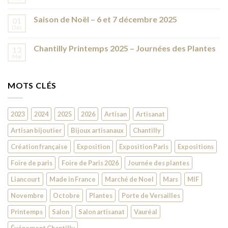
de
Chantilly
Saison de Noël – 6 et 7 décembre 2025
2026
01
Déc
Chantilly Printemps 2025 – Journées des Plantes
13
Mai
MOTS CLÉS
2023
2024
2025
2026
Artisan
Artisanat
Artisan bijoutier
Bijoux artisanaux
Chantilly
Création française
Exposition
Exposition Paris
Expositions
Foire de paris
Foire de Paris 2026
Journée des plantes
Liancourt
Made in France
Marché de Noel
Mars
MIF
Novembre
Octobre
Plantes
Porte de Versailles
Printemps
Salon
Salon artisanat
Vauréal
Événement Chantilly