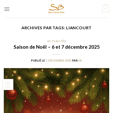
Passer
0
au
contenu
ARCHIVES PAR TAGS:
LIANCOURT
ACTUALITÉS
Saison de Noël – 6 et 7 décembre 2025
PUBLIÉ LE
1 DÉCEMBRE 2025
PAR
SB
01
Déc