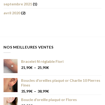
septembre 2021
(1)
avril 2020
(2)
NOS MEILLEURES VENTES
Bracelet fil réglable Fiori
Plage
21,90
€
–
25,90
€
de
prix :
Boucles d'oreilles plaqué or Charlie 10 Pierres
21,90€
Fines
à
Plage
35,99
€
–
38,99
€
25,90€
de
Boucle d'oreille plaqué or Flores
prix :