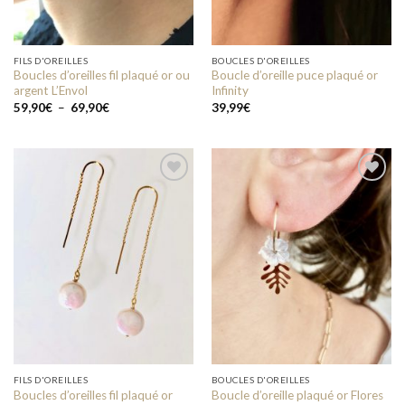
FILS D'OREILLES
BOUCLES D'OREILLES
Boucles d’oreilles fil plaqué or ou
Boucle d’oreille puce plaqué or
argent L’Envol
Infinity
Plage
59,90
€
–
69,90
€
39,99
€
de
prix :
59,90€
à
69,90€
Add to
Add to
wishlist
wishlist
FILS D'OREILLES
BOUCLES D'OREILLES
Boucles d’oreilles fil plaqué or
Boucle d’oreille plaqué or Flores