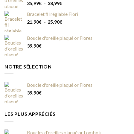
Plage
35,99
€
–
38,99
€
de
Bracelet fil réglable Fiori
prix :
Plage
21,90
€
–
25,90
€
35,99€
de
à
prix :
38,99€
Boucle d'oreille plaqué or Flores
21,90€
39,90
€
à
25,90€
NOTRE SÉLECTION
Boucle d'oreille plaqué or Flores
39,90
€
LES PLUS APPRÉCIÉS
Boucles d'oreilles plaqué or Lombok