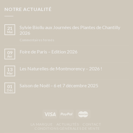
NOTRE ACTUALITÉ
Sylvie Biollu aux Journées des Plantes de Chantilly
21
Mai
2026
sur
Commentaires fermés
Sylvie
Biollu
Foire de Paris – Edition 2026
09
aux
Avr
Journées
des
Les Naturelles de Montmorency – 2026 !
13
Plantes
Mar
de
Chantilly
Saison de Noël – 6 et 7 décembre 2025
2026
01
Déc
LA MARQUE
ACTUALITÉS
CONTACT
CONDITIONS GÉNÉRALES DE VENTE