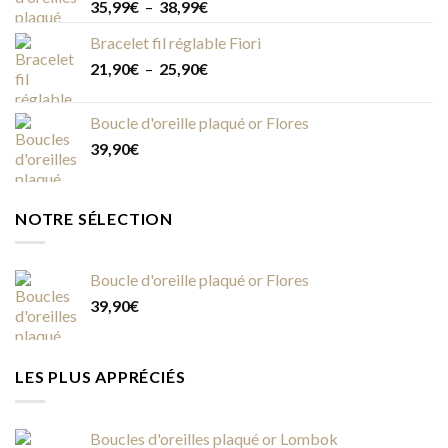
Plage
35,99
€
–
38,99
€
de
Bracelet fil réglable Fiori
prix :
Plage
21,90
€
–
25,90
€
35,99€
de
à
prix :
38,99€
Boucle d'oreille plaqué or Flores
21,90€
39,90
€
à
25,90€
NOTRE SÉLECTION
Boucle d'oreille plaqué or Flores
39,90
€
LES PLUS APPRÉCIÉS
Boucles d'oreilles plaqué or Lombok