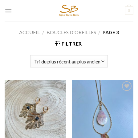
Passer
0
au
contenu
ACCUEIL
/
BOUCLES D'OREILLES
/
PAGE 3
FILTRER
Add to
Add to
wishlist
wishlist