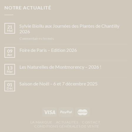
NOTRE ACTUALITÉ
Sylvie Biollu aux Journées des Plantes de Chantilly
21
Mai
2026
sur
Commentaires fermés
Sylvie
Biollu
Foire de Paris – Edition 2026
09
aux
Avr
Journées
des
Les Naturelles de Montmorency – 2026 !
13
Plantes
Mar
de
Chantilly
Saison de Noël – 6 et 7 décembre 2025
2026
01
Déc
LA MARQUE
ACTUALITÉS
CONTACT
CONDITIONS GÉNÉRALES DE VENTE