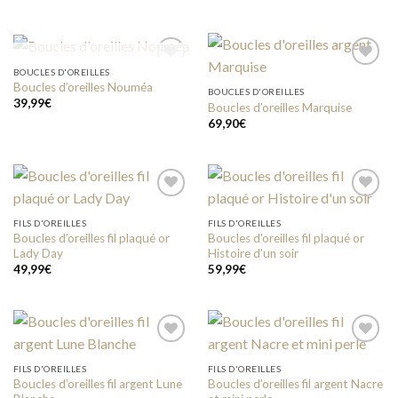
RUPTURE DE STOCK
BOUCLES D'OREILLES
Boucles d’oreilles Nouméa
BOUCLES D'OREILLES
39,99
€
Boucles d’oreilles Marquise
Add to
Add to
wishlist
wishlist
69,90
€
FILS D'OREILLES
FILS D'OREILLES
Boucles d’oreilles fil plaqué or
Boucles d’oreilles fil plaqué or
Add to
Add to
Lady Day
Histoire d’un soir
wishlist
wishlist
49,99
€
59,99
€
FILS D'OREILLES
FILS D'OREILLES
Boucles d’oreilles fil argent Lune
Boucles d’oreilles fil argent Nacre
Add to
Add to
wishlist
wishlist