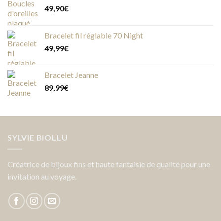
49,90
€
Bracelet fil réglable 70 Night
49,99
€
Bracelet Jeanne
89,99
€
SYLVIE BIOLLU
Créatrice de bijoux fins et haute fantaisie de qualité pour une
invitation au voyage.