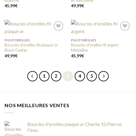
Blanche
et mini perle
45,99
€
49,99
€
FILS D'OREILLES
FILS D'OREILLES
Boucles d’oreilles fil plaqué or
Boucles d’oreilles fil argent
Add to
Add to
Black Fanfan
Médailles
wishlist
wishlist
49,99
€
45,99
€
1
2
3
4
5
NOS MEILLEURES VENTES
Boucles d'oreilles plaqué or Charlie 10 Pierres
Fines