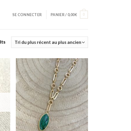
0
SE CONNECTER
PANIER /
0,00
€
lts
 to
Add to
list
wishlist