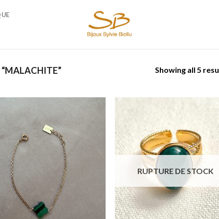
QUE
Showing all 5 resu
 “MALACHITE”
Add to
Add
wishlist
wish
RUPTURE DE STOCK