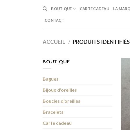
Passer
BOUTIQUE
CARTE CADEAU
LA MAR
au
contenu
CONTACT
ACCUEIL
/
PRODUITS IDENTIFIÉS
BOUTIQUE
Bagues
Bijoux d'oreilles
Boucles d'oreilles
Bracelets
Carte cadeau