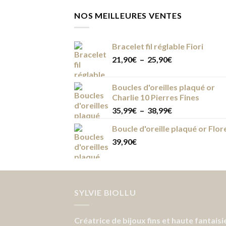
NOS MEILLEURES VENTES
Bracelet fil réglable Fiori
Plage
21,90
€
–
25,90
€
de
prix :
Boucles d'oreilles plaqué or
21,90€
Charlie 10 Pierres Fines
à
Plage
35,99
€
–
38,99
€
25,90€
de
Boucle d'oreille plaqué or Flor
prix :
39,90
€
35,99€
à
38,99€
SYLVIE BIOLLU
Créatrice de bijoux fins et haute fantaisi