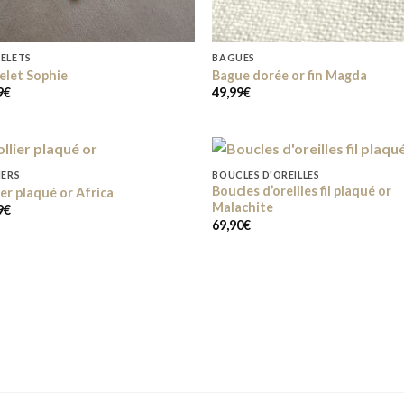
ELETS
BAGUES
elet Sophie
Bague dorée or fin Magda
9
€
49,99
€
IERS
BOUCLES D'OREILLES
Boucles d’oreilles fil plaqué or
ier plaqué or Africa
Malachite
9
€
Add to
Add
69,90
€
wishlist
wish