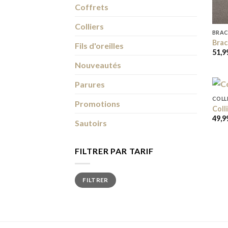
Coffrets
Colliers
BRAC
Brac
Fils d'oreilles
51,9
Nouveautés
Parures
COLL
Promotions
Coll
49,9
Sautoirs
FILTRER PAR TARIF
Prix
Prix
FILTRER
min
max