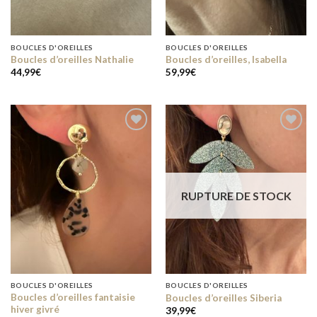
BOUCLES D'OREILLES
BOUCLES D'OREILLES
Boucles d’oreilles Nathalie
Boucles d’oreilles, Isabella
44,99
€
59,99
€
Add to
Add to
wishlist
wishlist
RUPTURE DE STOCK
BOUCLES D'OREILLES
BOUCLES D'OREILLES
Boucles d’oreilles fantaisie
Boucles d’oreilles Siberia
hiver givré
39,99
€