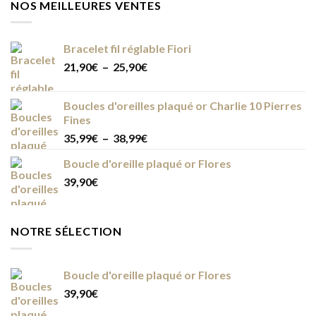
NOS MEILLEURES VENTES
Bracelet fil réglable Fiori
Plage
21,90
€
–
25,90
€
de
prix :
Boucles d'oreilles plaqué or Charlie 10 Pierres
21,90€
Fines
à
Plage
35,99
€
–
38,99
€
25,90€
de
Boucle d'oreille plaqué or Flores
prix :
39,90
€
35,99€
à
38,99€
NOTRE SÉLECTION
Boucle d'oreille plaqué or Flores
39,90
€