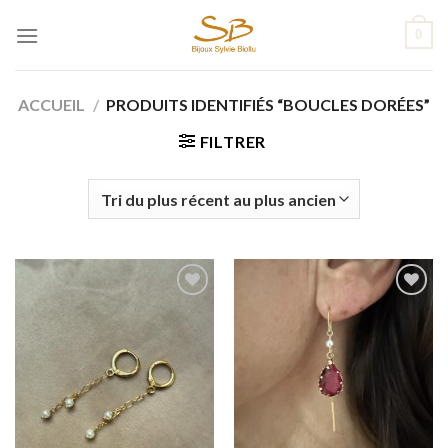
Passer
0
au
contenu
ACCUEIL
/
PRODUITS IDENTIFIÉS “BOUCLES DORÉES”
FILTRER
Add to
Add to
wishlist
wishlist