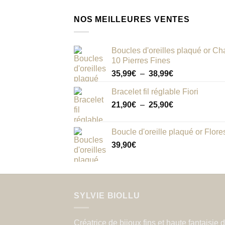
NOS MEILLEURES VENTES
Boucles d'oreilles plaqué or Cha
10 Pierres Fines
Plage
35,99
€
–
38,99
€
de
Bracelet fil réglable Fiori
prix :
Plage
21,90
€
–
25,90
€
35,99€
de
à
prix :
38,99€
Boucle d'oreille plaqué or Flore
21,90€
39,90
€
à
25,90€
SYLVIE BIOLLU
Créatrice de bijoux fins et haute fantaisie 