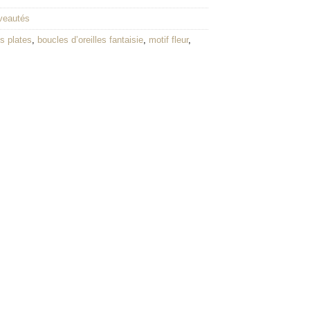
veautés
es plates
,
boucles d’oreilles fantaisie
,
motif fleur
,