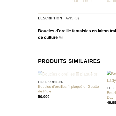
DESCRIPTION
AVIS (0)
Boucles d’oreille fantaisies en laiton tr
de culture ￼
PRODUITS SIMILAIRES
RUPTURE DE STOCK
FILS D'OREILLES
Boucles d’oreilles fil plaqué or Goutte
FILS 
de Pluie
Boucl
Add to
50,00
€
Day
wishlist
49,9