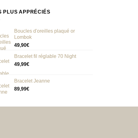
à
38
S PLUS APPRÉCIÉS
Boucles d'oreilles plaqué or
Lombok
49,90
€
Bracelet fil réglable 70 Night
49,99
€
Bracelet Jeanne
89,99
€