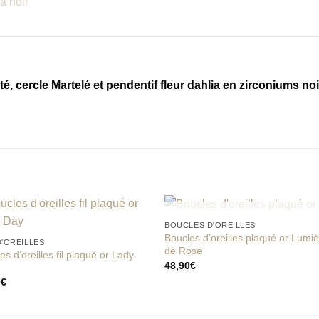
aité, cercle Martelé et pendentif fleur dahlia en zirconiums no
RUPTURE DE STOCK
BOUCLES D'OREILLES
Boucles d’oreilles plaqué or Lumi
D'OREILLES
de Rose
es d’oreilles fil plaqué or Lady
Add to
Add
48,90
€
wishlist
wishl
9
€