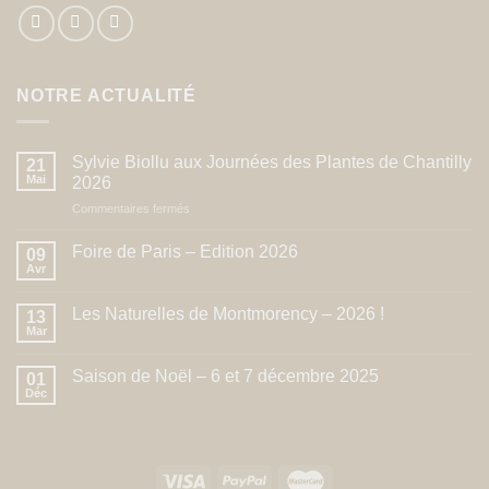
NOTRE ACTUALITÉ
Sylvie Biollu aux Journées des Plantes de Chantilly
21
Mai
2026
sur
Commentaires fermés
Sylvie
Biollu
Foire de Paris – Edition 2026
09
aux
Avr
Journées
des
Les Naturelles de Montmorency – 2026 !
13
Plantes
Mar
de
Chantilly
Saison de Noël – 6 et 7 décembre 2025
2026
01
Déc