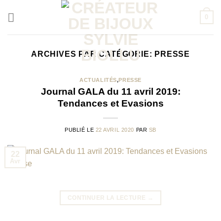
Passer
0
au
contenu
ARCHIVES PAR CATÉGORIE:
PRESSE
ACTUALITÉS
,
PRESSE
Journal GALA du 11 avril 2019:
Tendances et Evasions
PUBLIÉ LE
22 AVRIL 2020
PAR
SB
22
Avr
CONTINUER LA LECTURE
→