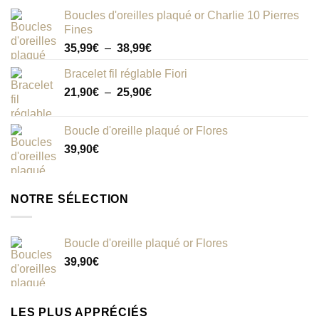
Boucles d'oreilles plaqué or Charlie 10 Pierres
Fines
Plage
35,99
€
–
38,99
€
de
Bracelet fil réglable Fiori
prix :
Plage
21,90
€
–
25,90
€
35,99€
de
à
prix :
38,99€
Boucle d'oreille plaqué or Flores
21,90€
39,90
€
à
25,90€
NOTRE SÉLECTION
Boucle d'oreille plaqué or Flores
39,90
€
LES PLUS APPRÉCIÉS