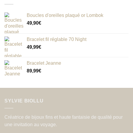
Boucles d'oreilles plaqué or Lombok
49,90
€
Bracelet fil réglable 70 Night
49,99
€
Bracelet Jeanne
89,99
€
SYLVIE BIOLLU
Créatrice de bijoux fins et haute fantaisie de qualité pour
une invitation au voyage.