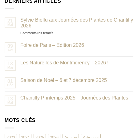
DERNIERS ARTICLES
Sylvie Biollu aux Journées des Plantes de Chantilly
21
Mai
2026
sur
Commentaires fermés
Sylvie
Biollu
Foire de Paris – Edition 2026
09
aux
Avr
Journées
des
Les Naturelles de Montmorency – 2026 !
13
Plantes
Mar
de
Chantilly
Saison de Noël – 6 et 7 décembre 2025
2026
01
Déc
Chantilly Printemps 2025 – Journées des Plantes
13
Mai
MOTS CLÉS
2023
2024
2025
2026
Artisan
Artisanat