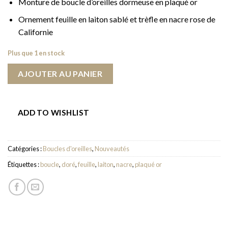
Monture de boucle d’oreilles dormeuse en plaqué or
Ornement feuille en laiton sablé et trèfle en nacre rose de
Californie
Plus que 1 en stock
AJOUTER AU PANIER
ADD TO WISHLIST
Catégories :
Boucles d'oreilles
,
Nouveautés
Étiquettes :
boucle
,
doré
,
feuille
,
laiton
,
nacre
,
plaqué or