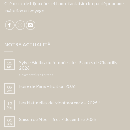
Créatrice de bijoux fins et haute fantaisie de qualité pour une
invitation au voyage.
NOTRE ACTUALITÉ
Sylvie Biollu aux Journées des Plantes de Chantilly
21
Mai
2026
sur
Commentaires fermés
Sylvie
Biollu
Foire de Paris – Edition 2026
09
aux
Avr
Journées
des
Les Naturelles de Montmorency – 2026 !
13
Plantes
Mar
de
Chantilly
Saison de Noël – 6 et 7 décembre 2025
2026
01
Déc