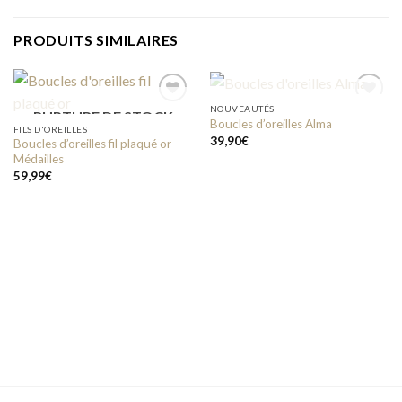
PRODUITS SIMILAIRES
RUPTURE DE STOCK
NOUVEAUTÉS
RUPTURE DE STOCK
Boucles d’oreilles Alma
FILS D'OREILLES
39,90
€
Boucles d’oreilles fil plaqué or
Add to
Add to
Médailles
wishlist
wishlist
59,99
€