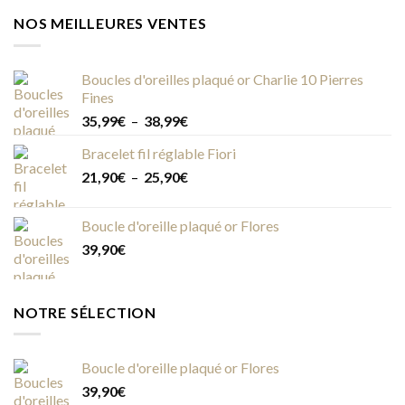
NOS MEILLEURES VENTES
Boucles d'oreilles plaqué or Charlie 10 Pierres
Fines
Plage
35,99
€
–
38,99
€
de
Bracelet fil réglable Fiori
prix :
Plage
21,90
€
–
25,90
€
35,99€
de
à
prix :
38,99€
Boucle d'oreille plaqué or Flores
21,90€
39,90
€
à
25,90€
NOTRE SÉLECTION
Boucle d'oreille plaqué or Flores
39,90
€